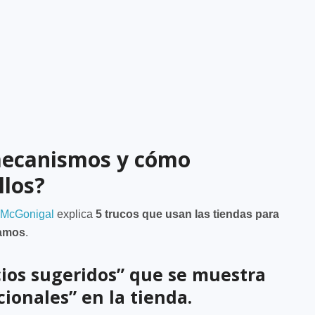
mecanismos y cómo
llos?
 McGonigal
explica
5 trucos que usan las tiendas para
íamos
.
ecios sugeridos” que se muestra
ionales” en la tienda.